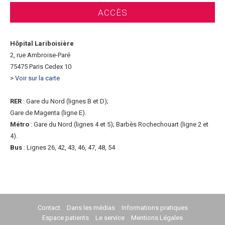
ACCÈS
Hôpital Lariboisière
2, rue Ambroise-Paré
75475 Paris Cedex 10
>
Voir sur la carte
RER
: Gare du Nord (lignes B et D);
Gare de Magenta (ligne E).
Métro
: Gare du Nord (lignes 4 et 5); Barbès Rochechouart (ligne 2 et
4).
Bus
: Lignes 26, 42, 43, 46, 47, 48, 54
Contact
Dans les médias
Informations pratiques
Espace patients
Le service
Mentions Légales