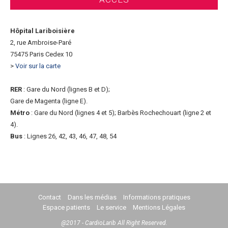
Hôpital Lariboisière
2, rue Ambroise-Paré
75475 Paris Cedex 10
>
Voir sur la carte
RER
: Gare du Nord (lignes B et D);
Gare de Magenta (ligne E).
Métro
: Gare du Nord (lignes 4 et 5); Barbès Rochechouart (ligne 2 et
4).
Bus
: Lignes 26, 42, 43, 46, 47, 48, 54
Contact
Dans les médias
Informations pratiques
Espace patients
Le service
Mentions Légales
@2017 - CardioLarib All Right Reserved.